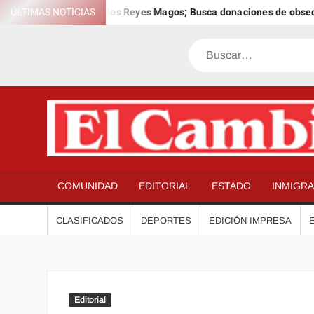
Saltar
l 12º Día Anual de los Reyes Magos; Busca donaciones de obsequios 
ÚLTIMAS NOTICIAS
al
contenido
Buscar
COMUNIDAD
EDITORIAL
ESTADO
INMIGR
CLASIFICADOS
DEPORTES
EDICIÓN IMPRESA
Editorial