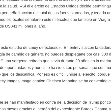
e la salud. «Si el ejército de Estados Unidos decide permitir q
pequeña fracción del total de las fuerzas armadas, y tendría u
dios locales señalaron este miércoles que tan solo en Viagra -
 de US$41 millones al año.
có este estudio de «muy defectuoso». En entrevista con la cade
ía de cambio de género, no puedes desplegarte por casi 300 día
uff, una sargento retirada que sirvió durante 20 años en la mar
 de oportunidades y nunca lo ha sido. Las personas que son muy
 que los descalifica. Por eso es difícil unirse al ejército, por
tty Images Image caption Chelsea Manning se ha convertido en 
que se han manifestado en contra de la decisión de Trump por co
os meses gracias al perdón del expresidente Barack Obama, tras