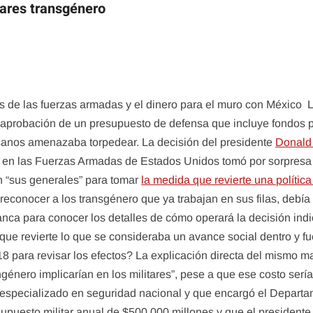
tares transgénero
os de las fuerzas armadas y el dinero para el muro con México L
 la aprobación de un presupuesto de defensa que incluye fondos p
canos amenazaba torpedear. La decisión del presidente
Donald
» en las Fuerzas Armadas de Estados Unidos tomó por sorpresa
n “sus generales” para tomar
la medida que revierte una polític
 reconocer a los transgénero que ya trabajan en sus filas, debía p
anca para conocer los detalles de cómo operará la decisión in
que revierte lo que se consideraba un avance social dentro y f
 para revisar los efectos? La explicación directa del mismo ma
ngénero implicarían en los militares”, pese a que ese costo se
a especializado en seguridad nacional y que encargó el Departa
supuesto militar anual de $500,000 millones y que el presidente