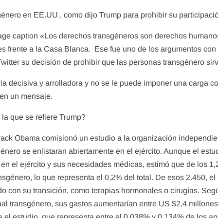
género en EE.UU., como dijo Trump para prohibir su participac
mage caption «Los derechos transgéneros son derechos humano
es frente a la Casa Blanca. Ese fue uno de los argumentos con 
Twitter su decisión de prohibir que las personas transgénero si
oria decisiva y arrolladora y no se le puede imponer una carga 
 en un mensaje.
la que se refiere Trump?
rack Obama comisionó un estudio a la organización independien
énero se enlistaran abiertamente en el ejército. Aunque el estu
 en el ejército y sus necesidades médicas, estimó que de los 1
énero, lo que representa el 0,2% del total. De esos 2.450, el
o con su transición, como terapias hormonales o cirugías. Segú
onal transgénero, sus gastos aumentarían entre US $2,4 millones
el estudio, que representa entre el 0,038% y 0,134% de los 