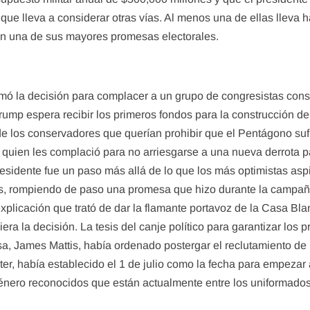
 lleva a considerar otras vías. Al menos una de ellas lleva ha
con una de sus mayores promesas electorales.
omó la decisión para complacer a un grupo de congresistas co
ump espera recibir los primeros fondos para la construcción del
e los conservadores que querían prohibir que el Pentágono suf
 quien les complació para no arriesgarse a una nueva derrota p
esidente fue un paso más allá de lo que los más optimistas aspir
as, rompiendo de paso una promesa que hizo durante la campañ
ta explicación que trató de dar la flamante portavoz de la Casa
a la decisión. La tesis del canje político para garantizar los
sa, James Mattis, había ordenado postergar el reclutamiento de
er, había establecido el 1 de julio como la fecha para empezar 
nsgénero reconocidos que están actualmente entre los uniformad