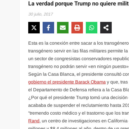
La verdad porque Trump no quiere mili
30 julio, 2017
Esta es la conexión entre sacar a los transgéner
transgénero servir en las filas militares permite
un sector de congresistas conservadores republi
transgénero no podrán servir «en ningún puesto
Según la Casa Blanca, el presidente consultó co
gobierno el presidente Barack Obama
y que, tras
el Departamento de Defensa refiera a la Casa Bl
¿Por qué el presidente Trump tomó una decisión 
acababa de suspender el reclutamiento hasta 2018
“tremendo costo médico y el trastorno que los tra
Rand
, un centro de investigaciones en Californi
millones y $8.4 millones al año, dentro de un pre