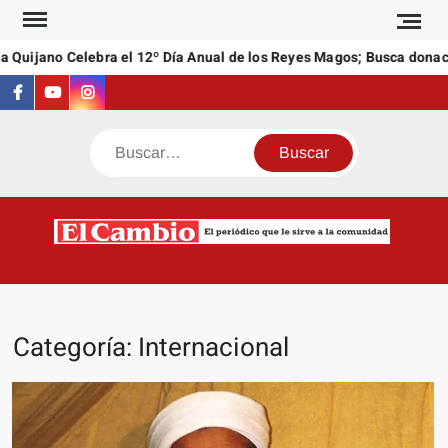
Saltar
al
Quijano Celebra el 12º Día Anual de los Reyes Magos; Busca donacio
contenido
Facebook
Youtube
Instagram
Buscar
C
El
NEW
periódi
que l
sirve a
Categoría:
Internacional
comuni