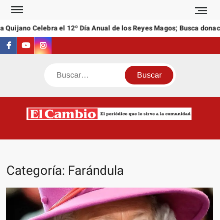
Saltar
al
Quijano Celebra el 12º Día Anual de los Reyes Magos; Busca donacio
contenido
Facebook
Youtube
Instagram
Buscar
C
El
NEW
periódi
que l
sirve a
Categoría:
Farándula
comuni