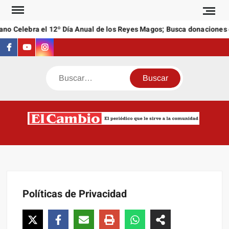
Saltar
al
 Celebra el 12º Día Anual de los Reyes Magos; Busca donaciones de 
contenido
Facebook
Youtube
Instagram
Buscar
C
El
NEW
periódi
que l
sirve a
comuni
Políticas de Privacidad