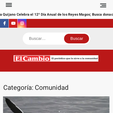
Saltar
al
Quijano Celebra el 12º Día Anual de los Reyes Magos; Busca donacio
contenido
Facebook
Youtube
Instagram
Buscar
C
El
NEW
periódi
que l
sirve a
Categoría:
Comunidad
comuni