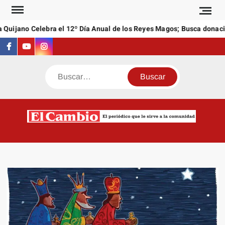
Saltar
al
Quijano Celebra el 12º Día Anual de los Reyes Magos; Busca donacio
contenido
Facebook
Youtube
Instagram
Buscar
C
El
NEW
periódi
que l
sirve a
comuni