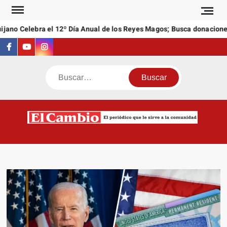
Saltar
al
no Celebra el 12º Día Anual de los Reyes Magos; Busca donaciones d
contenido
Facebook
Youtube
Instagram
Buscar
C
El
NEW
periódi
que l
sirve a
comuni