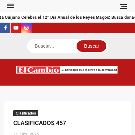
Saltar
al
a Quijano Celebra el 12º Día Anual de los Reyes Magos; Busca donac
contenido
Facebook
Youtube
Instagram
Buscar
C
El
NEW
periódi
que l
sirve a
comuni
Clasificados
CLASIFICADOS 457
15 julio, 2016