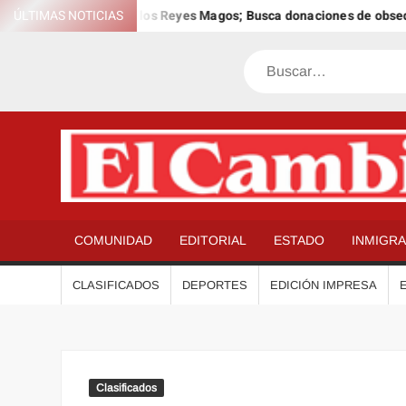
Saltar
 el 12º Día Anual de los Reyes Magos; Busca donaciones de obsequio
ÚLTIMAS NOTICIAS
al
contenido
Buscar
COMUNIDAD
EDITORIAL
ESTADO
INMIGR
CLASIFICADOS
DEPORTES
EDICIÓN IMPRESA
Clasificados