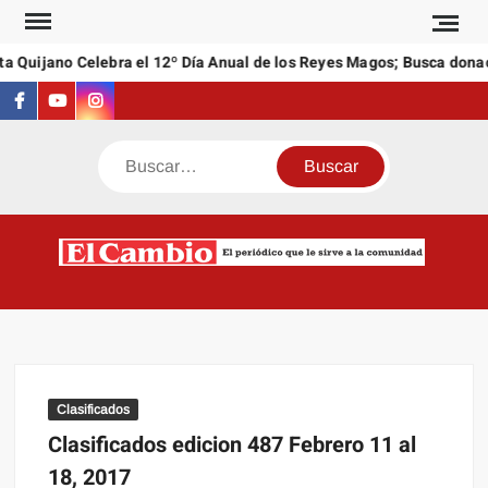
Saltar
al
a Quijano Celebra el 12º Día Anual de los Reyes Magos; Busca donac
contenido
Facebook
Youtube
Instagram
Buscar
C
El
NEW
periódi
que l
sirve a
comuni
Clasificados
Clasificados edicion 487 Febrero 11 al
18, 2017