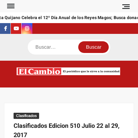
Saltar
al
a Quijano Celebra el 12º Día Anual de los Reyes Magos; Busca donac
contenido
Facebook
Youtube
Instagram
Buscar
C
El
NEW
periódi
que l
sirve a
comuni
Clasificados
Clasificados Edicion 510 Julio 22 al 29,
2017