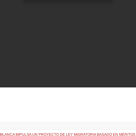
 BLANCA IMPULSA UN PROYECTO DE LEY MIGRATORIA BASADO EN MÉRITOS 