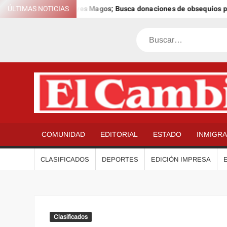
Saltar
 Día Anual de los Reyes Magos; Busca donaciones de obsequios para 
ÚLTIMAS NOTICIAS
al
contenido
Buscar
COMUNIDAD
EDITORIAL
ESTADO
INMIGR
CLASIFICADOS
DEPORTES
EDICIÓN IMPRESA
Clasificados