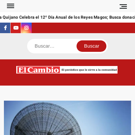
Saltar
al
Quijano Celebra el 12º Día Anual de los Reyes Magos; Busca donacio
contenido
Facebook
Youtube
Instagram
Buscar
C
El
NEW
periódi
que l
sirve a
comuni