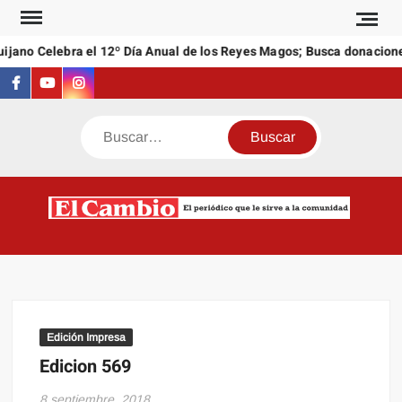
Saltar
al
jano Celebra el 12º Día Anual de los Reyes Magos; Busca donacione
contenido
Facebook
Youtube
Instagram
Buscar
C
El
NEW
periódi
que l
sirve a
comuni
Edición Impresa
Edicion 569
8 septiembre, 2018