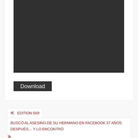
Download
Navegación
EDITION 569
de
BUSCÓ AL ASESINO DE SU HERMANO EN FACEBOOK 37 AÑOS
entradas
DESPUÉS… Y LO ENCONTRÓ