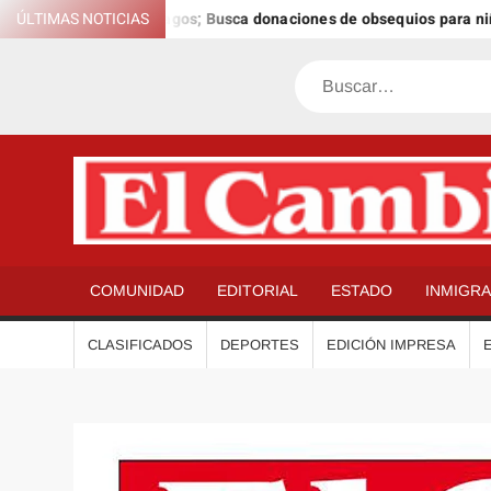
Saltar
de los Reyes Magos; Busca donaciones de obsequios para niños en Tr
ÚLTIMAS NOTICIAS
al
contenido
Buscar
COMUNIDAD
EDITORIAL
ESTADO
INMIGR
CLASIFICADOS
DEPORTES
EDICIÓN IMPRESA