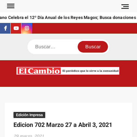
Saltar
al
no Celebra el 12º Día Anual de los Reyes Magos; Busca donaciones d
contenido
Facebook
Youtube
Instagram
Buscar
C
El
NEW
periódi
que l
sirve a
comuni
Edición Impresa
Edicion 702 Marzo 27 a Abril 3, 2021
29 marzo, 2021