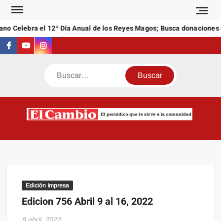
Saltar
al
no Celebra el 12º Día Anual de los Reyes Magos; Busca donaciones d
contenido
Facebook
Youtube
Instagram
Buscar
C
El
NEW
periódi
que l
sirve a
comuni
Edición Impresa
Edicion 756 Abril 9 al 16, 2022
9 abril, 2022