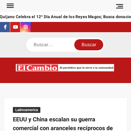
Saltar
al
ijano Celebra el 12º Día Anual de los Reyes Magos; Busca donacion
contenido
Facebook
Youtube
Instagram
Buscar
C
El
NEW
periódi
que l
sirve a
comuni
Latinoamerica
EEUU y China escalan su guerra
comercial con aranceles recíprocos de