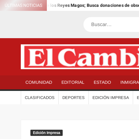
Saltar
ra el 12º Día Anual de los Reyes Magos; Busca donaciones de obsequ
ÚLTIMAS NOTICIAS
al
contenido
Buscar
COMUNIDAD
EDITORIAL
ESTADO
INMIGR
CLASIFICADOS
DEPORTES
EDICIÓN IMPRESA
Edición Impresa