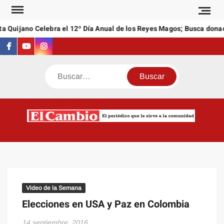
Saltar
al
a Quijano Celebra el 12º Día Anual de los Reyes Magos; Busca donac
contenido
Facebook
Youtube
Instagram
Buscar
C
El
NEW
periódi
que l
sirve a
comuni
Video de la Semana
Elecciones en USA y Paz en Colombia
14 septiembre, 2016