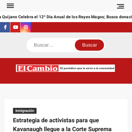
Saltar
al
Quijano Celebra el 12º Día Anual de los Reyes Magos; Busca donacio
contenido
Facebook
Youtube
Instagram
Buscar
C
El
NEW
periódi
que l
sirve a
comuni
Inmigración
Estrategia de activistas para que
Kavanaugh llegue a la Corte Suprema