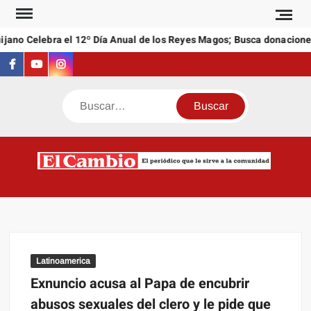
Saltar
al
no Celebra el 12º Día Anual de los Reyes Magos; Busca donaciones d
contenido
Facebook
Youtube
Instagram
Buscar
C
El
NEW
periódi
que l
sirve a
comuni
Latinoamerica
Exnuncio acusa al Papa de encubrir
abusos sexuales del clero y le pide que