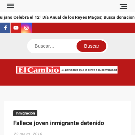
Saltar
al
ano Celebra el 12º Día Anual de los Reyes Magos; Busca donaciones 
contenido
Facebook
Youtube
Instagram
Buscar
C
El
NEW
periódi
que l
sirve a
comuni
Inmigración
Fallece joven inmigrante detenido
22 mayo, 2019