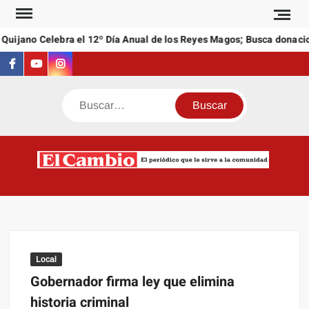
Saltar
al
uijano Celebra el 12º Día Anual de los Reyes Magos; Busca donacion
contenido
Facebook
Youtube
Instagram
Buscar
C
El
NEW
periódi
que l
sirve a
comuni
Local
Gobernador firma ley que elimina
historia criminal