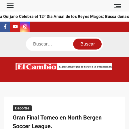
Saltar
al
 Quijano Celebra el 12º Día Anual de los Reyes Magos; Busca donaci
contenido
Facebook
Youtube
Instagram
Buscar
C
El
NEW
periódi
que l
sirve a
comuni
Deportes
Gran Final Torneo en North Bergen
Soccer League.