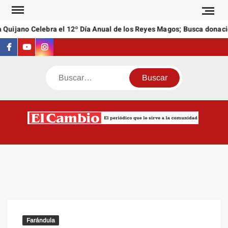
Saltar
al
Quijano Celebra el 12º Día Anual de los Reyes Magos; Busca donacio
contenido
Facebook
Youtube
Instagram
Buscar
C
El
NEW
periódi
que l
sirve a
comuni
Farándula