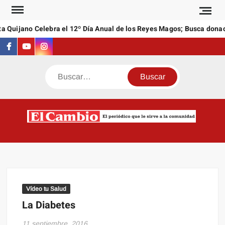
Saltar
al
a Quijano Celebra el 12º Día Anual de los Reyes Magos; Busca donac
contenido
Facebook
Youtube
Instagram
Buscar
C
El
NEW
periódi
que l
sirve a
comuni
Vídeo tu Salud
La Diabetes
11 septiembre, 2016