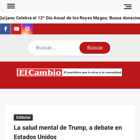
Saltar
al
ijano Celebra el 12º Día Anual de los Reyes Magos; Busca donacione
contenido
Facebook
Youtube
Instagram
Buscar
C
El
NEW
periódi
que l
sirve a
comuni
Editorial
La salud mental de Trump, a debate en
Estados Unidos