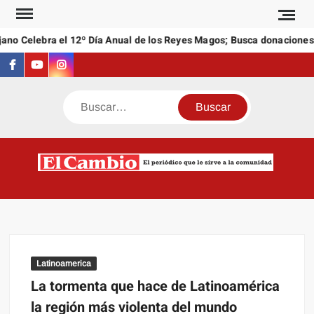
Saltar
al
 Celebra el 12º Día Anual de los Reyes Magos; Busca donaciones de 
contenido
Facebook
Youtube
Instagram
Buscar
C
El
NEW
periódi
que l
sirve a
comuni
Latinoamerica
La tormenta que hace de Latinoamérica
la región más violenta del mundo