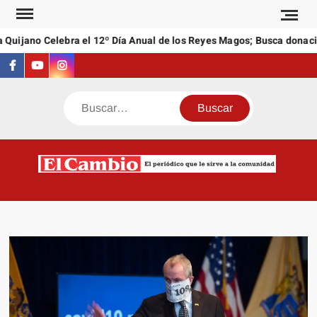
Saltar
al
Quijano Celebra el 12º Día Anual de los Reyes Magos; Busca donacio
contenido
Facebook
Youtube
Instagram
Buscar
C
El
NEW
periódi
que l
sirve a
comuni