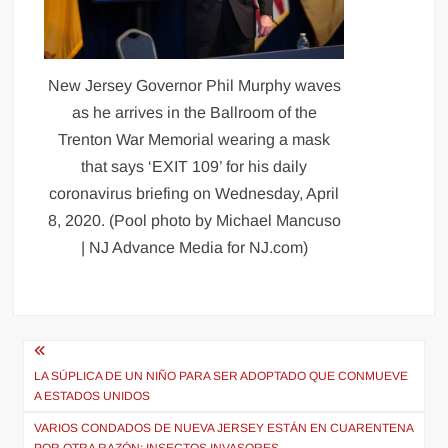
New Jersey Governor Phil Murphy waves
as he arrives in the Ballroom of the
Trenton War Memorial wearing a mask
that says ‘EXIT 109’ for his daily
coronavirus briefing on Wednesday, April
8, 2020. (Pool photo by Michael Mancuso
| NJ Advance Media for NJ.com)
Navegación
de
LA SÚPLICA DE UN NIÑO PARA SER ADOPTADO QUE CONMUEVE
A ESTADOS UNIDOS
entradas
VARIOS CONDADOS DE NUEVA JERSEY ESTÁN EN CUARENTENA
POR OTRA RAZÓN: INSECTOS INVASORES