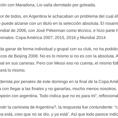
ión con Maradona, Lio salía derrotado por goleada.
r de todos, en Argentina le achacaban un problema del cual él 
o puede alzarse con un título en la selección absoluta. El rosar
undial de 2006, con José Pékerman como técnico, e hizo parte 
eonatos: Copa América 2007, 2015, 2016 y Mundial 2014.
ganar de forma individual y grupal con su club, no ha podido 
cos de Beijing 2008. No es lo mismo si no es con la absoluta. A
final en sus carreras. Pero con Messi eso no cuenta, el mismo f
será lo mismo.
derrota por penales de este domingo en la final de la Copa Améri
 con llegar a las finales y no ganarlas, mucho menos nosotros. 
mpeón con argentina. Todo indica que no es para mí”, reflexionab
estir la camiseta de Argentina?, la respuesta fue contundente: “
“ya está, creo que no se dio, y ya está”. Así que todo parece ind