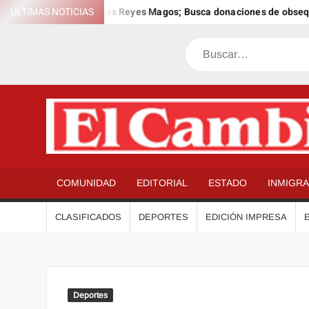
Saltar
l 12º Día Anual de los Reyes Magos; Busca donaciones de obsequios 
ÚLTIMAS NOTICIAS
al
contenido
Buscar
COMUNIDAD
EDITORIAL
ESTADO
INMIGR
CLASIFICADOS
DEPORTES
EDICIÓN IMPRESA
Deportes