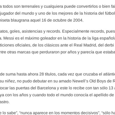
a todos son terrenales y cualquiera puede convertirlos o bien fa
 jugador del mundo y uno de los mejores de la historia del fútb
miseta blaugrana aquel 16 de octubre de 2004.
onatos, goles, asistencias y records. Especialmente records, pu
Messi es el máximo goleador en la historia de la liga español
iones oficiales, de los clásicos ante el Real Madrid, del derb
tre otras marcas que perduraron por años y parecía que estaba
e suma hasta ahora 28 títulos, cada vez que cruzaba el atlánti
 su niñez, no pudo debutar en su amado Newell’s Old Boys de Ro
 tocar las puertas del Barcelona y este lo recibe con tan sólo 13 
ya con los años y cuando todo el mundo conocía el apellido de 
astro.
e lo sabe”, “nunca aparece en los momentos decisivos”, “sólo 