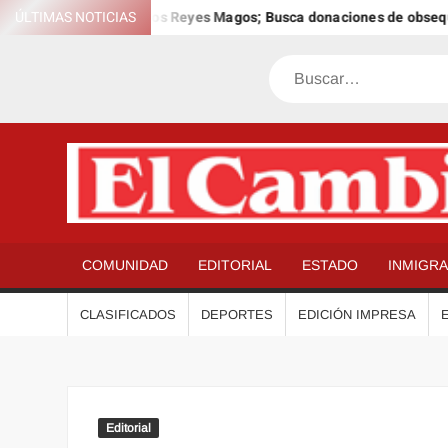
Saltar
 12º Día Anual de los Reyes Magos; Busca donaciones de obsequios p
ÚLTIMAS NOTICIAS
al
contenido
Buscar
COMUNIDAD
EDITORIAL
ESTADO
INMIGR
CLASIFICADOS
DEPORTES
EDICIÓN IMPRESA
Editorial