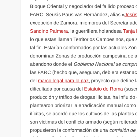
Bloque Oriental y negociador del fallido proceso 
FARC; Seusis Pausivas Hernández, alias «
Jesús
excepción de Zamora, miembros del Secretariado 
Sandino Palmera
, la guerrillera holandesa
Tanja 
lo que estas llaman Territorios Campesinos, que s
tal fin. Estarían conformados por las actuales 
denominan Zonas de producción campesina de ali
abandono donde el
Gobierno Nacional se comprom
las FARC (hecho que, aseguran, debiera estar a
del
marco legal para la paz
, proyecto que define 
dificultada por causa del
Estatuto de Roma
(suscr
producción y tráfico de drogas ilícitas, ha influi
plantearon priorizar la erradicación manual como
ilícitas, se acordó que los cultivos de las plant
son víctimas del conflicto armado (según reitera
propusieron la conformación de una
comisión de 