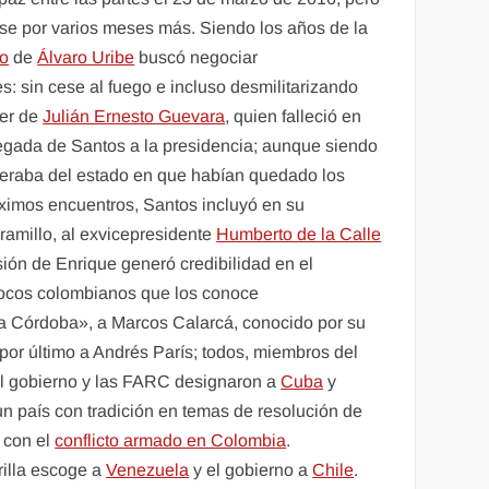
ose por varios meses más. Siendo los años de la
no
de
Álvaro Uribe
buscó negociar
s: sin cese al fuego e incluso desmilitarizando
ver de
Julián Ernesto Guevara
, quien falleció en
llegada de Santos a la presidencia; aunque siendo
nteraba del estado en que habían quedado los
óximos encuentros, Santos incluyó en su
ramillo, al exvicepresidente
Humberto de la Calle
usión de Enrique generó credibilidad en el
 pocos colombianos que los conoce
a Córdoba», a Marcos Calarcá, conocido por su
por último a Andrés París; todos, miembros del
el gobierno y las FARC designaron a
Cuba
y
un país con tradición en temas de resolución de
 con el
conflicto armado en Colombia
.
rilla escoge a
Venezuela
y el gobierno a
Chile
.