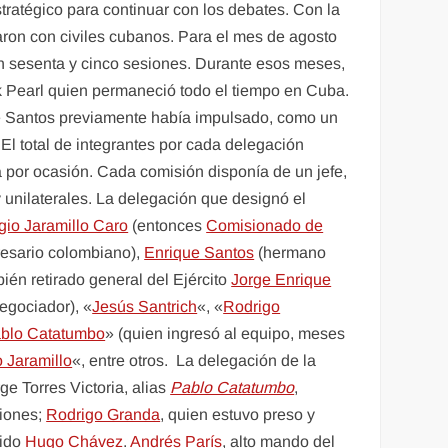
stratégico para continuar con los debates. Con la
garon con civiles cubanos. Para el mes de agosto
ron sesenta y cinco sesiones. Durante esos meses,
k Pearl quien permaneció todo el tiempo en Cuba.
de Santos previamente había impulsado, como un
El total de integrantes por cada delegación
a por ocasión. Cada comisión disponía de un jefe,
unilaterales. La delegación que designó el
gio Jaramillo Caro
(entonces
Comisionado de
esario colombiano),
Enrique Santos
(hermano
bién retirado general del Ejército
Jorge Enrique
egociador), «
Jesús Santrich
«, «
Rodrigo
blo Catatumbo
» (quien ingresó al equipo, meses
 Jaramillo
«, entre otros. La delegación de la
rge Torres Victoria, alias
Pablo Catatumbo
,
ciones;
Rodrigo Granda
, quien estuvo preso y
cido
Hugo Chávez
.
Andrés París
, alto mando del