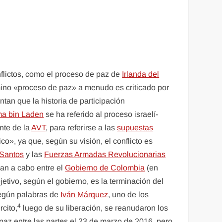
nflictos, como el proceso de paz de
Irlanda del
rmino «proceso de paz» a menudo es criticado por
an que la historia de participación
a bin Laden
se ha referido al proceso israelí-
ente de la
AVT
, para referirse a las
supuestas
o», ya que, según su visión, el conflicto es
Santos
y las
Fuerzas Armadas Revolucionarias
an a cabo entre el
Gobierno de Colombia
(en
bjetivo, según el gobierno, es la terminación del
 según palabras de
Iván Márquez
, uno de los
4
cito,
luego de su liberación, se reanudaron los
paz entre las partes el 23 de marzo de 2016, pero