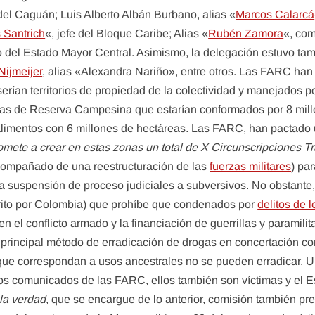
del Caguán; Luis Alberto Albán Burbano, alias «
Marcos Calarcá
 Santrich
«, jefe del Bloque Caribe; Alias «
Rubén Zamora
«, com
del Estado Mayor Central. Asimismo, la delegación estuvo tam
Nijmeijer
, alias «Alexandra Nariño», entre otros. Las FARC han
erían territorios de propiedad de la colectividad y manejados 
Zonas de Reserva Campesina que estarían conformados por 8 mil
mentos con 6 millones de hectáreas. Las FARC, han pactado una
ete a crear en estas zonas un total de X Circunscripciones Tr
compañado de una reestructuración de las
fuerzas militares
) par
la suspensión de proceso judiciales a subversivos. No obstante,
ito por Colombia) que prohíbe que condenados por
delitos de
do en el conflicto armado y la financiación de guerrillas y param
 principal método de erradicación de drogas en concertación co
as que correspondan a usos ancestrales no se pueden erradicar. 
dos comunicados de las FARC, ellos también son víctimas y el E
la verdad
, que se encargue de lo anterior, comisión también pre