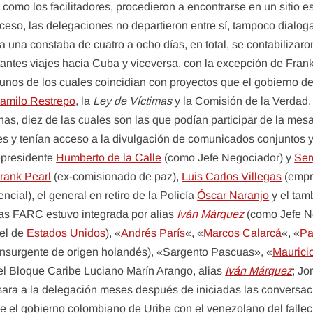
 como los facilitadores, procedieron a encontrarse en un sitio e
oceso, las delegaciones no departieron entre sí, tampoco dialo
da una constaba de cuatro a ocho días, en total, se contabiliza
antes viajes hacia Cuba y viceversa, con la excepción de Fran
gunos de los cuales coincidian con proyectos que el gobierno 
amilo Restrepo
, la
Ley de Víctimas
y la Comisión de la Verdad. 
nas, diez de las cuales son las que podían participar de la mes
s y tenían acceso a la divulgación de comunicados conjuntos y 
cepresidente
Humberto de la Calle
(como Jefe Negociador) y
Ser
rank Pearl
(ex-comisionado de paz),
Luis Carlos Villegas
(empr
ncial), el general en retiro de la Policía
Óscar Naranjo
y el tam
 las FARC estuvo integrada por alias
Iván Márquez
(como Jefe N
cel de
Estados Unidos
), «
Andrés París
«, «
Marcos Calarcá
«, «
Pa
insurgente de origen holandés), «Sargento Pascuas», «
Mauricio
el Bloque Caribe Luciano Marín Arango, alias
Iván Márquez
; Jo
sara a la delegación meses después de iniciadas las conversa
e el gobierno colombiano de Uribe con el venezolano del falle