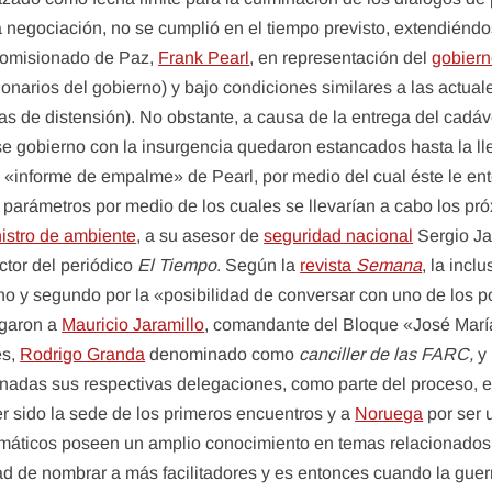
a negociación, no se cumplió en el tiempo previsto, extendiénd
 comisionado de Paz,
Frank Pearl
, en representación del
gobier
narios del gobierno) y bajo condiciones similares a las actuale
as de distensión). No obstante, a causa de la entrega del cadá
 ese gobierno con la insurgencia quedaron estancados hasta la 
 «informe de empalme» de Pearl, por medio del cual éste le e
 parámetros por medio de los cuales se llevarían a cabo los pr
istro de ambiente
, a su asesor de
seguridad nacional
Sergio Ja
ctor del periódico
El Tiempo
. Según la
revista
Semana
, la incl
cano y segundo por la «posibilidad de conversar con uno de los
egaron a
Mauricio Jaramillo
, comandante del Bloque «José Marí
es,
Rodrigo Granda
denominado como
canciller de las FARC,
y 
nadas sus respectivas delegaciones, como parte del proceso, 
 sido la sede de los primeros encuentros y a
Noruega
por ser 
plomáticos poseen un amplio conocimiento en temas relacionados
dad de nombrar a más facilitadores y es entonces cuando la guer