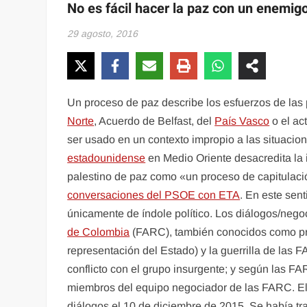
No es fácil hacer la paz con un enemi
29 agosto, 2016
Un proceso de paz describe los esfuerzos de las 
Norte
, Acuerdo de Belfast, del
País Vasco
o el ac
ser usado en un contexto impropio a las situacio
estadounidense
en Medio Oriente desacredita la 
palestino de paz como «un proceso de capitulaci
conversaciones del PSOE con ETA
. En este sent
únicamente de índole político. Los diálogos/nego
de Colombia
(FARC), también conocidos como pro
representación del Estado) y la guerrilla de las 
conflicto con el grupo insurgente; y según las FA
miembros del equipo negociador de las FARC. El p
diálogos el 10 de diciembre de 2015. Se había tr