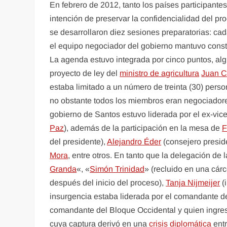
En febrero de 2012, tanto los países participantes
intención de preservar la confidencialidad del pr
se desarrollaron diez sesiones preparatorias: ca
el equipo negociador del gobierno mantuvo const
La agenda estuvo integrada por cinco puntos, al
proyecto de ley del
ministro de agricultura
Juan C
estaba limitado a un número de treinta (30) perso
no obstante todos los miembros eran negociadore
gobierno de Santos estuvo liderada por el ex-vi
Paz
), además de la participación en la mesa de
F
del presidente),
Alejandro Éder
(consejero preside
Mora
, entre otros. En tanto que la delegación de
Granda
«, «
Simón Trinidad
» (recluido en una cár
después del inicio del proceso),
Tanja Nijmeijer
(
insurgencia estaba liderada por el comandante d
comandante del Bloque Occidental y quien ingre
cuya captura derivó en una
crisis diplomática
entr