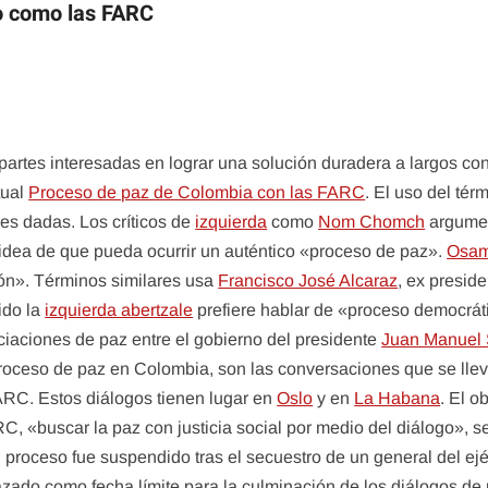
go como las FARC
partes interesadas en lograr una solución duradera a largos co
tual
Proceso de paz de Colombia con las FARC
. El uso del té
nes dadas. Los críticos de
izquierda
como
Nom Chomch
argument
idea de que pueda ocurrir un auténtico «proceso de paz».
Osam
ón». Términos similares usa
Francisco José Alcaraz
, ex presid
ido la
izquierda abertzale
prefiere hablar de «proceso democrátic
ciaciones de paz entre el gobierno del presidente
Juan Manuel 
ceso de paz en Colombia, son las conversaciones que se llev
FARC. Estos diálogos tienen lugar en
Oslo
y en
La Habana
. El o
RC, «buscar la paz con justicia social por medio del diálogo»,
roceso fue suspendido tras el secuestro de un general del ejér
azado como fecha límite para la culminación de los diálogos de 