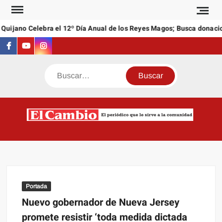
Saltar
al
uijano Celebra el 12º Día Anual de los Reyes Magos; Busca donacion
contenido
Facebook
Youtube
Instagram
Buscar
C
El
NEW
periódi
que l
sirve a
comuni
Portada
Nuevo gobernador de Nueva Jersey
promete resistir ‘toda medida dictada