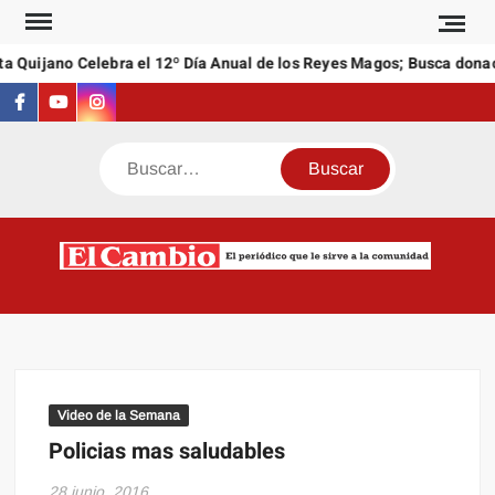
Saltar
al
a Quijano Celebra el 12º Día Anual de los Reyes Magos; Busca donac
contenido
Facebook
Youtube
Instagram
Buscar
C
El
NEW
periódi
que l
sirve a
comuni
Video de la Semana
Policias mas saludables
28 junio, 2016