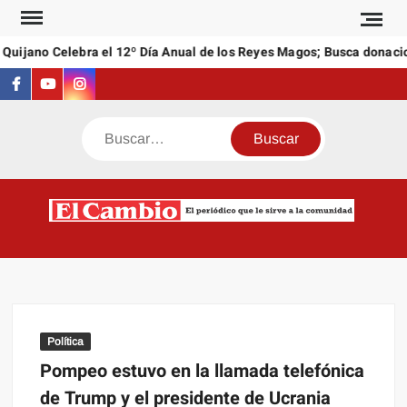
Saltar
al
uijano Celebra el 12º Día Anual de los Reyes Magos; Busca donacion
contenido
Facebook
Youtube
Instagram
Buscar
C
El
NEW
periódi
que l
sirve a
comuni
Política
Pompeo estuvo en la llamada telefónica
de Trump y el presidente de Ucrania