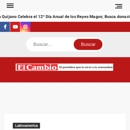
Saltar
al
Quijano Celebra el 12º Día Anual de los Reyes Magos; Busca donacio
contenido
Facebook
Youtube
Instagram
Buscar
C
El
NEW
periódi
que l
sirve a
comuni
Latinoamerica