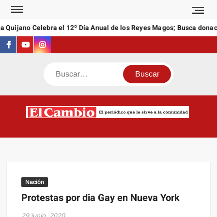
Saltar
al
 Quijano Celebra el 12º Día Anual de los Reyes Magos; Busca donaci
contenido
Facebook
Youtube
Instagram
Buscar
C
El
NEW
periódi
que l
sirve a
comuni
Nación
Protestas por dia Gay en Nueva York
29 junio, 2020