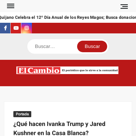
Saltar
al
ijano Celebra el 12º Día Anual de los Reyes Magos; Busca donacione
contenido
Facebook
Youtube
Instagram
Buscar
C
El
NEW
periódi
que l
sirve a
comuni
Portada
¿Qué hacen Ivanka Trump y Jared
Kushner en la Casa Blanca?