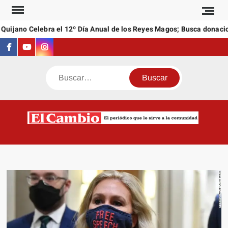
Saltar
al
uijano Celebra el 12º Día Anual de los Reyes Magos; Busca donacion
contenido
Facebook
Youtube
Instagram
Buscar
C
El
NEW
periódi
que l
sirve a
comuni