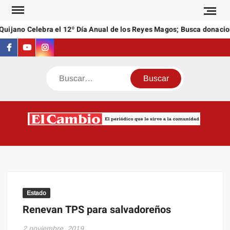
Saltar
al
ijano Celebra el 12º Día Anual de los Reyes Magos; Busca donacione
contenido
Facebook
Youtube
Instagram
Buscar
C
El
NEW
periódi
que l
sirve a
comuni
Estado
Renevan TPS para salvadoreños
2 noviembre, 2019