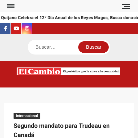
Saltar
al
Quijano Celebra el 12º Día Anual de los Reyes Magos; Busca donacio
contenido
Facebook
Youtube
Instagram
Buscar
C
El
NEW
periódi
que l
sirve a
comuni
Internacional
Segundo mandato para Trudeau en
Canadá