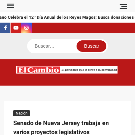
Saltar
al
 Celebra el 12º Día Anual de los Reyes Magos; Busca donaciones de 
contenido
Facebook
Youtube
Instagram
Buscar
C
El
NEW
periódi
que l
sirve a
comuni
Nación
Senado de Nueva Jersey trabaja en
varios proyectos legislativos