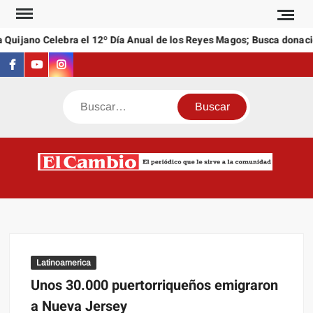
Saltar
al
Quijano Celebra el 12º Día Anual de los Reyes Magos; Busca donacio
contenido
Facebook
Youtube
Instagram
Buscar
C
El
NEW
periódi
que l
sirve a
comuni
Latinoamerica
Unos 30.000 puertorriqueños emigraron
a Nueva Jersey