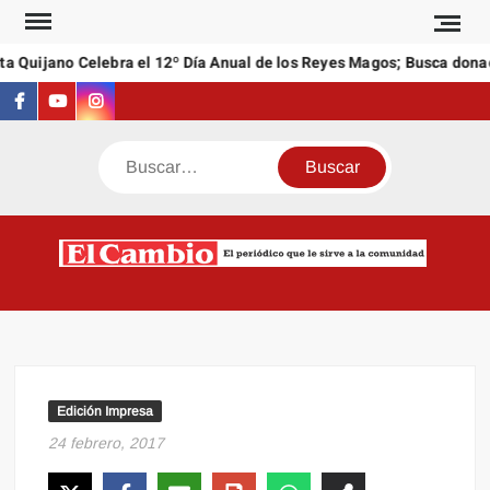
Saltar
al
a Quijano Celebra el 12º Día Anual de los Reyes Magos; Busca donac
contenido
Facebook
Youtube
Instagram
Buscar
C
El
NEW
periódi
que l
sirve a
comuni
Edición Impresa
24 febrero, 2017