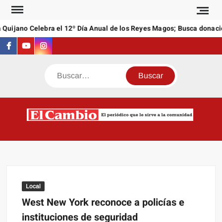
Saltar
al
Quijano Celebra el 12º Día Anual de los Reyes Magos; Busca donacio
contenido
Facebook
Youtube
Instagram
Buscar
C
El
NEW
periódi
que l
sirve a
comuni
Local
West New York reconoce a policías e
instituciones de seguridad