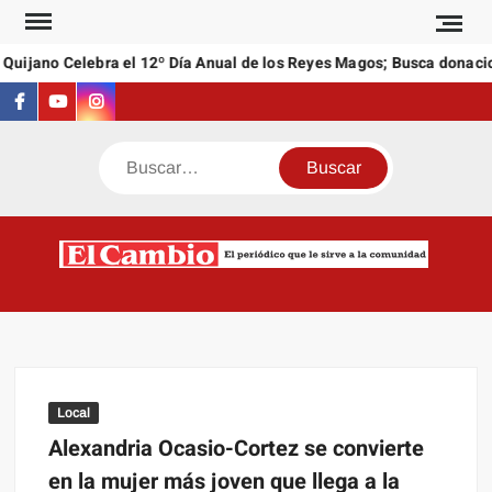
Saltar
al
uijano Celebra el 12º Día Anual de los Reyes Magos; Busca donacion
contenido
Facebook
Youtube
Instagram
Buscar
C
El
NEW
periódi
que l
sirve a
comuni
Local
Alexandria Ocasio-Cortez se convierte
en la mujer más joven que llega a la