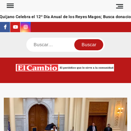
Saltar
al
ijano Celebra el 12º Día Anual de los Reyes Magos; Busca donacione
contenido
Facebook
Youtube
Instagram
Buscar
C
El
NEW
periódi
que l
sirve a
comuni