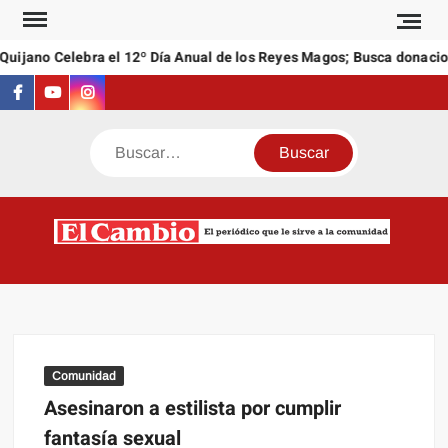
Saltar
al
uijano Celebra el 12º Día Anual de los Reyes Magos; Busca donacion
contenido
Facebook
Youtube
Instagram
Buscar
C
El
NEW
periódi
que l
sirve a
comuni
Comunidad
Asesinaron a estilista por cumplir
fantasía sexual