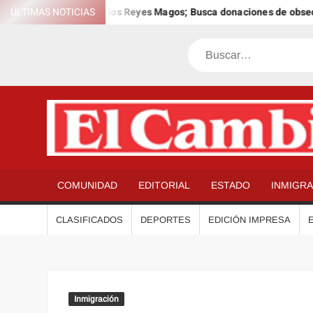
Saltar
 el 12º Día Anual de los Reyes Magos; Busca donaciones de obsequio
ÚLTIMAS NOTICIAS
al
contenido
Buscar
COMUNIDAD
EDITORIAL
ESTADO
INMIGR
CLASIFICADOS
DEPORTES
EDICIÓN IMPRESA
Inmigración