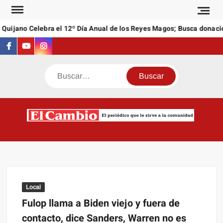
Saltar
al
Quijano Celebra el 12º Día Anual de los Reyes Magos; Busca donacio
contenido
Facebook
Youtube
Instagram
Buscar
C
El
NEW
periódi
que l
sirve a
comuni
Local
Fulop llama a Biden viejo y fuera de
contacto, dice Sanders, Warren no es